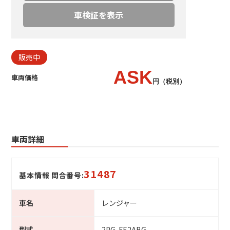
車検証を表示
販売中
ASK
車両価格
円（税別）
車両詳細
31487
基本情報 問合番号:
車名
レンジャー
型式
2PG-FE2ABG