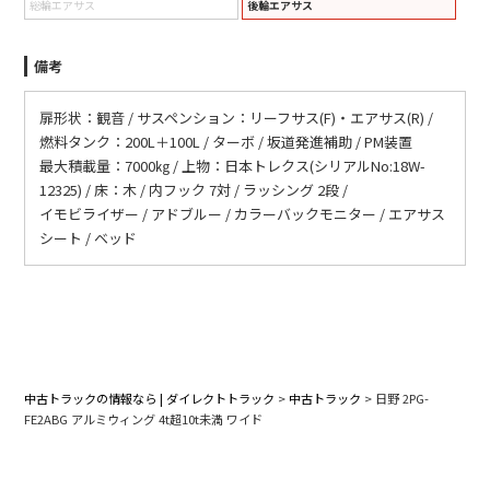
総輪エアサス
後輪エアサス
備考
扉形状：観音 / サスペンション：リーフサス(F)・エアサス(R) /
燃料タンク：200L＋100L / ターボ / 坂道発進補助 / PM装置
最大積載量：7000㎏ / 上物：日本トレクス(シリアルNo:18W-
12325) / 床：木 / 内フック 7対 / ラッシング 2段 /
イモビライザー / アドブルー / カラーバックモニター / エアサス
シート / ベッド
中古トラックの情報なら | ダイレクトトラック
>
中古トラック
>
日野 2PG-
FE2ABG アルミウィング 4t超10t未満 ワイド