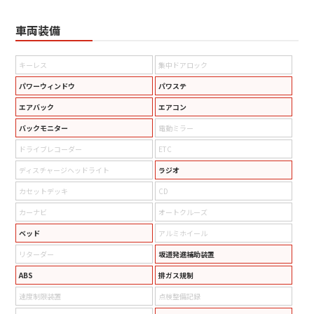
車両装備
キーレス
集中ドアロック
パワーウィンドウ
パワステ
エアバック
エアコン
バックモニター
電動ミラー
ドライブレコーダー
ETC
ディスチャージヘッドライト
ラジオ
カセットデッキ
CD
カーナビ
オートクルーズ
ベッド
アルミホイール
リターダー
坂道発進補助装置
ABS
排ガス規制
速度制限装置
点検整備記録