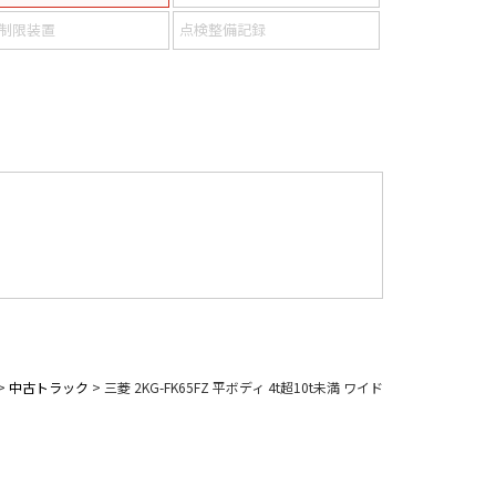
制限装置
点検整備記録
>
中古トラック
>
三菱 2KG-FK65FZ 平ボディ 4t超10t未満 ワイド