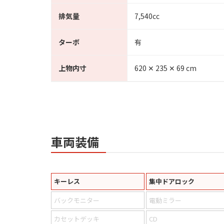
排気量
7,540cc
ターボ
有
上物内寸
620 ✕ 235 ✕ 69 cm
車両装備
キーレス
集中ドアロック
バックモニター
電動ミラー
カセットデッキ
CD