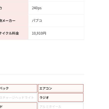
力
240ps
物メーカー
パブコ
サイクル料金
10,910円
バック
エアコン
スチャージヘッドライト
ラジオ
ド
アルミホイール