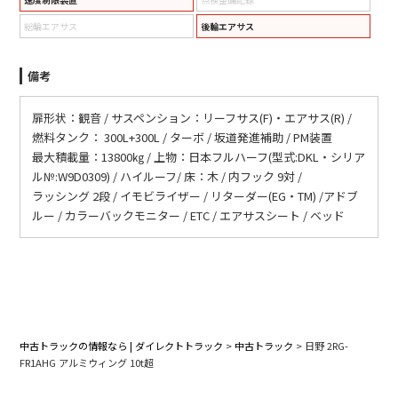
総輪エアサス
後輪エアサス
備考
扉形状：観音 / サスペンション：リーフサス(F)・エアサス(R) /
燃料タンク： 300L+300L / ターボ / 坂道発進補助 / PM装置
最大積載量：13800㎏ / 上物：日本フルハーフ(型式:DKL・シリア
ル№:W9D0309) / ハイルーフ/ 床：木 / 内フック 9対 /
ラッシング 2段 / イモビライザー / リターダー(EG・TM) /アドブ
ルー / カラーバックモニター / ETC / エアサスシート / ベッド
中古トラックの情報なら | ダイレクトトラック
>
中古トラック
>
日野 2RG-
FR1AHG アルミウィング 10t超