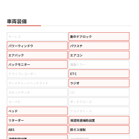
車両装備
キーレス
集中ドアロック
パワーウィンドウ
パワステ
エアバック
エアコン
バックモニター
電動ミラー
ドライブレコーダー
ETC
ディスチャージヘッドライト
ラジオ
カセットデッキ
CD
カーナビ
オートクルーズ
ベッド
アルミホイール
リターダー
坂道発進補助装置
ABS
排ガス規制
速度制限装置
点検整備記録