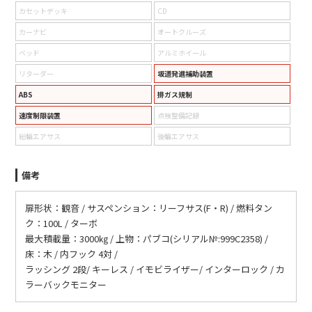
カセットデッキ
CD
カーナビ
オートクルーズ
ベッド
アルミホイール
リターダー
坂道発進補助装置
ABS
排ガス規制
速度制限装置
点検整備記録
総輪エアサス
後輪エアサス
備考
扉形状：観音 / サスペンション：リーフサス(F・R) / 燃料タン
ク：100L / ターボ
最大積載量：3000㎏ / 上物：パブコ(シリアル№:999C2358) /
床：木 / 内フック 4対 /
ラッシング 2段/ キーレス / イモビライザー/ インターロック / カ
ラーバックモニター