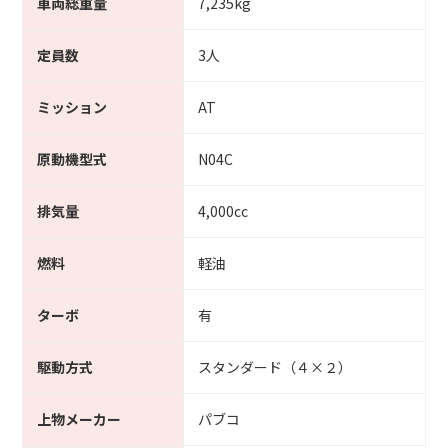
車両総重量
7,235kg
定員数
3人
ミッション
AT
原動機型式
N04C
排気量
4,000cc
燃料
軽油
ターボ
有
駆動方式
スタンダード（４×２）
上物メーカー
パブコ