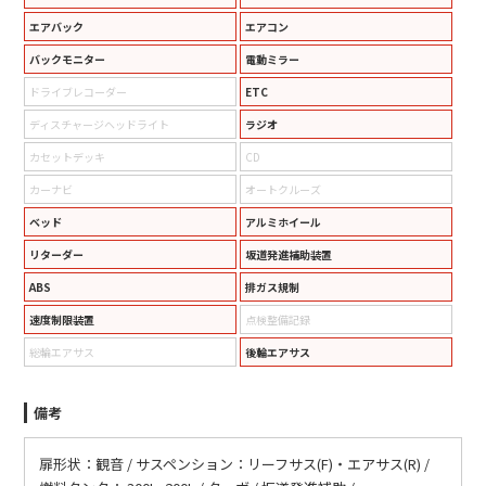
エアバック
エアコン
バックモニター
電動ミラー
ドライブレコーダー
ETC
ディスチャージヘッドライト
ラジオ
カセットデッキ
CD
カーナビ
オートクルーズ
ベッド
アルミホイール
リターダー
坂道発進補助装置
ABS
排ガス規制
速度制限装置
点検整備記録
総輪エアサス
後輪エアサス
備考
扉形状：観音 / サスペンション：リーフサス(F)・エアサス(R) /