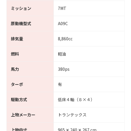
ミッション
7MT
原動機型式
A09C
排気量
8,860cc
燃料
軽油
馬力
380ps
ターボ
有
駆動方式
低床４軸（８×４）
上物メーカー
トランテックス
上物内寸
965 ✕ 240 ✕ 267 cm