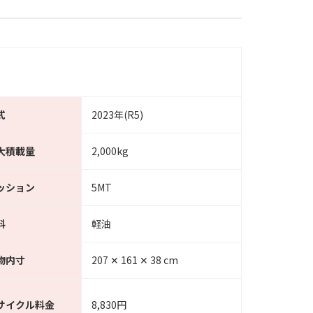
式
2023年(R5)
大積載量
2,000kg
ッション
5MT
料
軽油
物内寸
207 ✕ 161 ✕ 38 cm
サイクル料金
8,830円