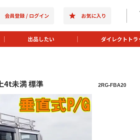
- 選ばれる理
会員登録 / ログイン
お気に入り
- 購入までの
- よくある質
出品したい
ダイレクトトラ
- 運営会社情
以上4t未満 標準
2RG-FBA20