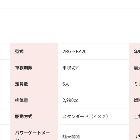
型式
2RG-FBA20
年
車検期限
車検切れ
最
定員数
6人
ミ
排気量
2,990cc
燃
駆動方式
スタンダード（４×２）
上
パワーゲートメー
極東開発
リ
カー