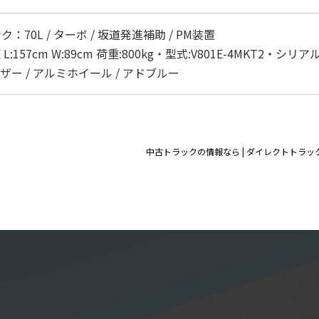
70L / ターボ / 坂道発進補助 / PM装置
57cm W:89cm 荷重:800kg・型式:V801E-4MKT2・シリアル№:
イザー / アルミホイール / アドブルー
中古トラックの情報なら | ダイレクトトラッ