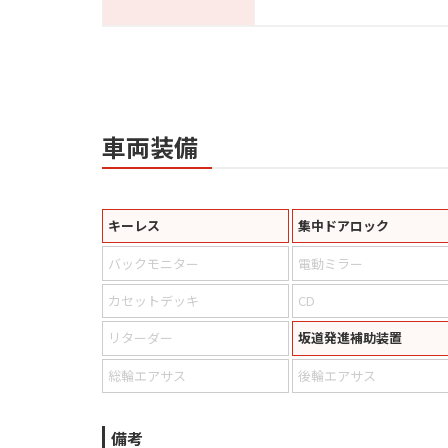
車両装備
キーレス
集中ドアロック
バックモニター
電動ミラー
カセットデッキ
CD
リターダー
坂道発進補助装置
総輪エアサス
後輪エアサス
備考