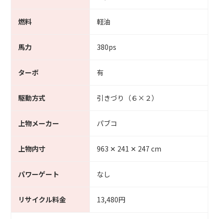
燃料
軽油
馬力
380ps
ターボ
有
駆動方式
引きづり（６×２）
上物メーカー
パブコ
上物内寸
963 ✕ 241 ✕ 247 cm
パワーゲート
なし
リサイクル料金
13,480円