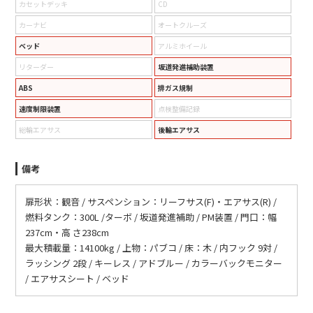
カセットデッキ
CD
カーナビ
オートクルーズ
ベッド
アルミホイール
リターダー
坂道発進補助装置
ABS
排ガス規制
速度制限装置
点検整備記録
総輪エアサス
後輪エアサス
備考
扉形状：観音 / サスペンション：リーフサス(F)・エアサス(R) /
燃料タンク：300L /ターボ / 坂道発進補助 / PM装置 / 門口：幅
237cm・高 さ238cm
最大積載量：14100kg / 上物：パブコ / 床：木 / 内フック 9対 /
ラッシング 2段 / キーレス / アドブルー / カラーバックモニター
/ エアサスシート / ベッド