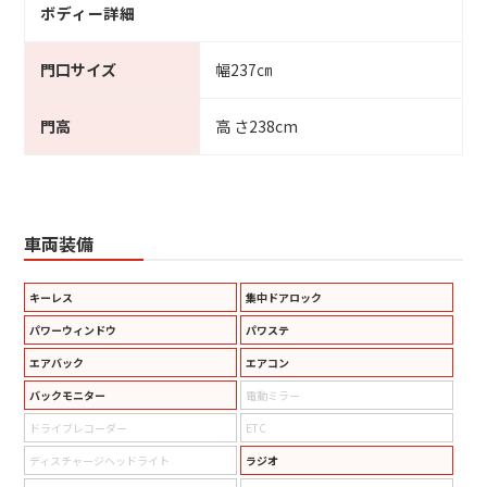
ボディー詳細
門口サイズ
幅237㎝
門高
高 さ238cm
車両装備
キーレス
集中ドアロック
パワーウィンドウ
パワステ
エアバック
エアコン
バックモニター
電動ミラー
ドライブレコーダー
ETC
ディスチャージヘッドライト
ラジオ