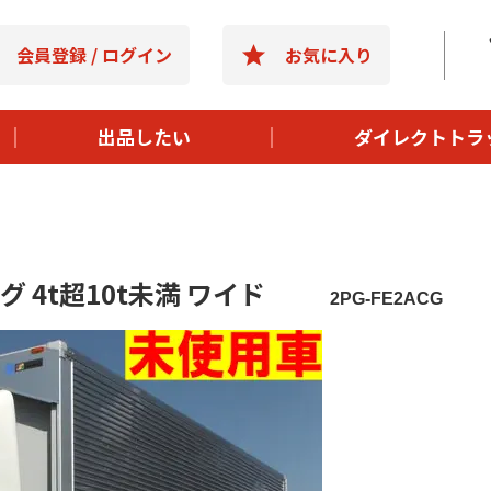
- 選ばれる理
会員登録 / ログイン
お気に入り
- 購入までの
- よくある質
出品したい
ダイレクトトラ
- 運営会社情
グ 4t超10t未満 ワイド
2PG-FE2ACG