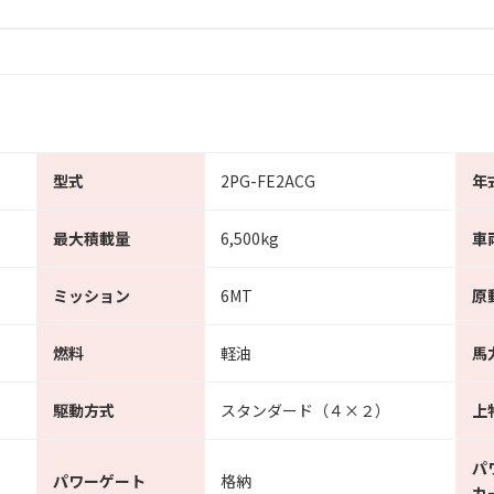
型式
2PG-FE2ACG
年
最大積載量
6,500kg
車
ミッション
6MT
原
燃料
軽油
馬
駆動方式
スタンダード（４×２）
上
パ
パワーゲート
格納
カ