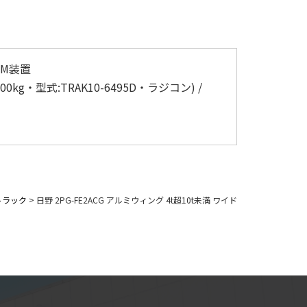
PM装置
kg・型式:TRAK10-6495D・ラジコン) /
トラック
>
日野 2PG-FE2ACG アルミウィング 4t超10t未満 ワイド