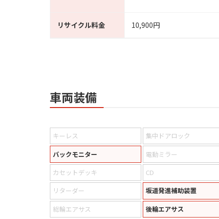
リサイクル料金
10,900円
車両装備
キーレス
集中ドアロック
バックモニター
電動ミラー
カセットデッキ
CD
リターダー
坂道発進補助装置
総輪エアサス
後輪エアサス