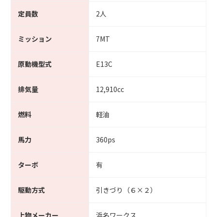
定員数
2人
ミッション
7MT
原動機型式
E13C
排気量
12,910cc
燃料
軽油
馬力
360ps
ターボ
有
駆動方式
引きづり（６×２）
上物メーカー
浜名ワークス