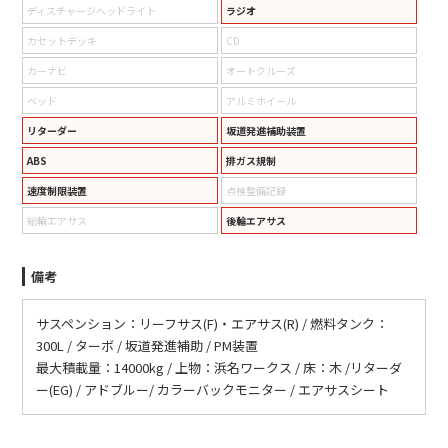
ディスチャージヘッドライト
ラジオ
カセットデッキ
CD
カーナビ
オートクルーズ
ベッド
アルミホイール
リターダー
坂道発進補助装置
ABS
排ガス規制
速度制限装置
点検整備記録
総輪エアサス
後輪エアサス
備考
サスペンション：リーフサス(F)・エアサス(R) / 燃料タンク：
300L / ターボ / 坂道発進補助 / PM装置
最大積載量：14000kg / 上物：浜名ワークス / 床：木 /リターダ
ー(EG) / アドブルー/ カラーバックモニター / エアサスシート