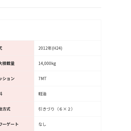
式
2012年(H24)
大積載量
14,000kg
ッション
7MT
料
軽油
動方式
引きづり（６×２）
ワーゲート
なし