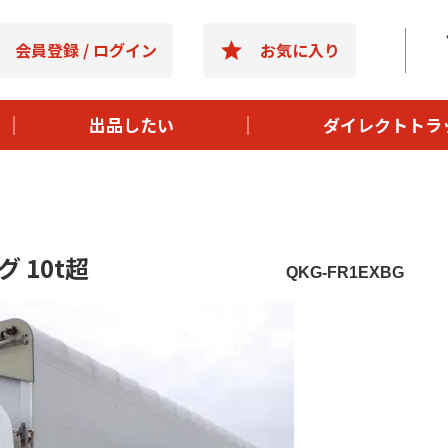
- 選ばれる理
会員登録 / ログイン
お気に入り
- 購入までの
- よくある質
出品したい
ダイレクトトラ
- 運営会社情
グ 10t超
QKG-FR1EXBG