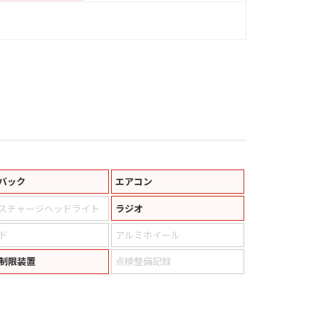
バック
エアコン
スチャージヘッドライト
ラジオ
ド
アルミホイール
制限装置
点検整備記録