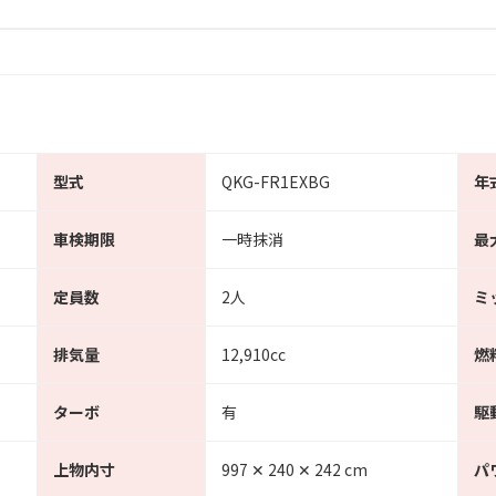
型式
QKG-FR1EXBG
年
車検期限
一時抹消
最
定員数
2人
ミ
排気量
12,910cc
燃
ターボ
有
駆
上物内寸
997 ✕ 240 ✕ 242 cm
パ