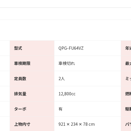
型式
QPG-FU64VZ
年
車検期限
車検切れ
最
定員数
2人
ミ
排気量
12,800cc
燃
ターボ
有
駆
上物内寸
921 ✕ 234 ✕ 78 cm
パ