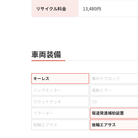
リサイクル料金
13,480円
車両装備
キーレス
集中ドアロック
バックモニター
電動ミラー
カセットデッキ
CD
リターダー
坂道発進補助装置
総輪エアサス
後輪エアサス