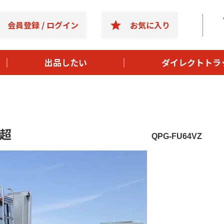
- 選ばれる理
会員登録 / ログイン
お気に入り
- 購入までの
- よくある質
出品したい
ダイレクトトラ
- 運営会社情
t超
QPG-FU64VZ