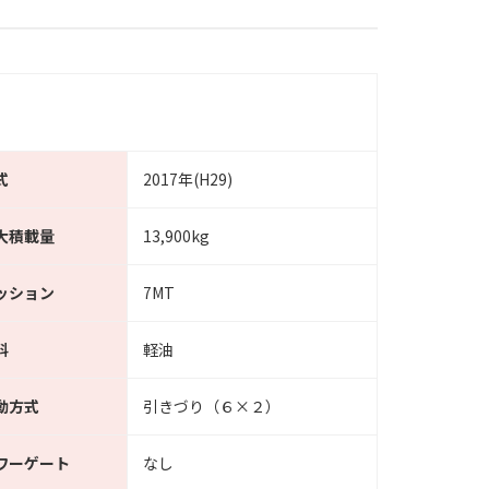
式
2017年(H29)
大積載量
13,900kg
ッション
7MT
料
軽油
動方式
引きづり（６×２）
ワーゲート
なし