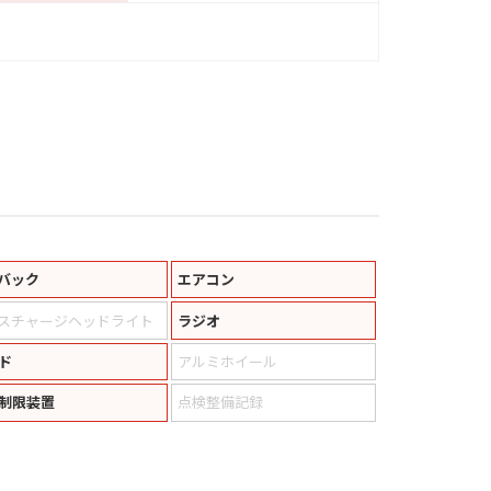
バック
エアコン
スチャージヘッドライト
ラジオ
ド
アルミホイール
制限装置
点検整備記録