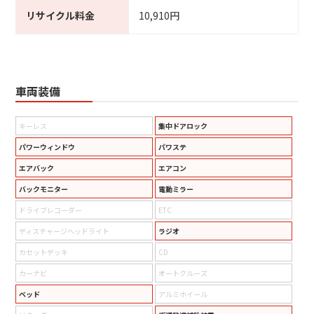
リサイクル料金
10,910円
車両装備
キーレス
集中ドアロック
パワーウィンドウ
パワステ
エアバック
エアコン
バックモニター
電動ミラー
ドライブレコーダー
ETC
ディスチャージヘッドライト
ラジオ
カセットデッキ
CD
カーナビ
オートクルーズ
ベッド
アルミホイール