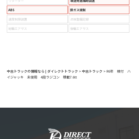
リターダー
坂道発進補助装置
ABS
排ガス規制
速度制限装置
点検整備記録
総輪エアサス
後輪エアサス
中古トラックの情報なら | ダイレクトトラック
>
中古トラック
>
R6年 検付 ハ
イジャッキ 未使用 4段ラジコン 積載7.6tt