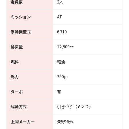
定員数
2人
ミッション
AT
原動機型式
6R10
排気量
12,800cc
燃料
軽油
馬力
380ps
ターボ
有
駆動方式
引きづり（６×２）
上物メーカー
矢野特殊