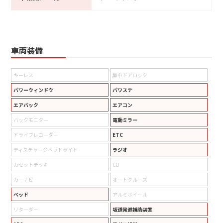
車両装備
キーレス
集中ドアロック
パワーウィンドウ
パワステ
エアバック
エアコン
バックモニター
電動ミラー
ドライブレコーダー
ETC
ディスチャージヘッドライト
ラジオ
カセットデッキ
CD
カーナビ
オートクルーズ
ベッド
アルミホイール
リターダー
坂道発進補助装置