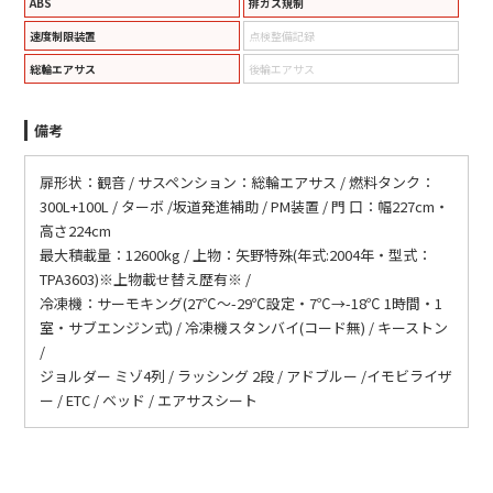
ABS
排ガス規制
速度制限装置
点検整備記録
総輪エアサス
後輪エアサス
備考
扉形状：観音 / サスペンション：総輪エアサス / 燃料タンク：
300L+100L / ターボ /坂道発進補助 / PM装置 / 門 口：幅227cm・
高さ224cm
最大積載量：12600kg / 上物：矢野特殊(年式:2004年・型式：
TPA3603)※上物載せ替え歴有※ /
冷凍機：サーモキング(27℃～-29℃設定・7℃→-18℃ 1時間・1
室・サブエンジン式) / 冷凍機スタンバイ(コード無) / キーストン
/
ジョルダー ミゾ4列 / ラッシング 2段 / アドブルー /イモビライザ
ー / ETC / ベッド / エアサスシート