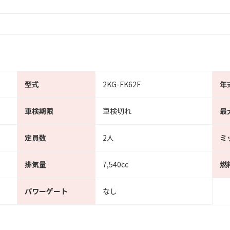
型式
2KG-FK62F
年
車検期限
車検切れ
最
定員数
2人
ミ
排気量
7,540cc
燃
パワーゲート
なし