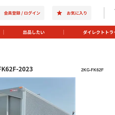
- 選ばれる理
会員登録 / ログイン
お気に入り
- 購入までの
- よくある質
出品したい
ダイレクトトラ
- 運営会社情
62F-2023
2KG-FK62F