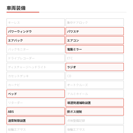
車両装備
キーレス
集中ドアロック
パワーウィンドウ
パワステ
エアバック
エアコン
バックモニター
電動ミラー
ドライブレコーダー
ETC
ディスチャージヘッドライト
ラジオ
カセットデッキ
CD
カーナビ
オートクルーズ
ベッド
アルミホイール
リターダー
坂道発進補助装置
ABS
排ガス規制
速度制限装置
点検整備記録
総輪エアサス
後輪エアサス