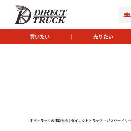
- ボディタイプから探す
- サイズから探す
- メーカーから探す
買いたい
売りたい
- 新着中古トラック
- イチオシ中古トラック
中古トラックの情報なら | ダイレクトトラック
>
パスワードリ